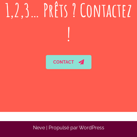
1,2,3… Prêts ? Contactez
!
CONTACT
Neve
| Propulsé par
WordPress