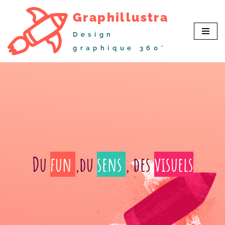
Graphillustra
Aller
Design
au
graphique 360°
contenu
Du
fun
,du
sens
, des
visuels