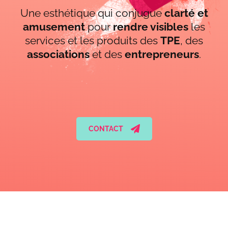
Une esthétique qui conjugue
clarté et
amusement
pour
rendre visibles
les
services et les produits des
TPE
, des
associations
et des
entrepreneurs
.
CONTACT