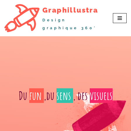
Graphillustra
Aller
Design
au
graphique 360°
contenu
Du
fun
,du
sens
, des
visuels