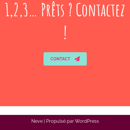
1,2,3… Prêts ? Contactez
!
CONTACT
Neve
| Propulsé par
WordPress