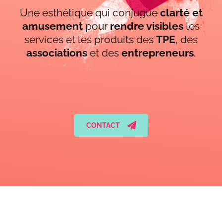
Une esthétique qui conjugue
clarté et
amusement
pour
rendre visibles
les
services et les produits des
TPE
, des
associations
et des
entrepreneurs
.
CONTACT