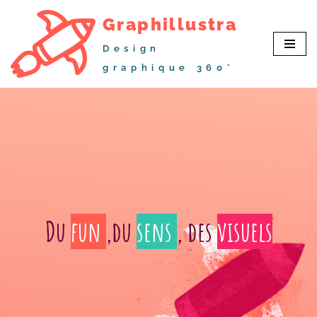
Graphillustra
Aller
Design
au
graphique 360°
contenu
Du
fun
,du
sens
, des
visuels