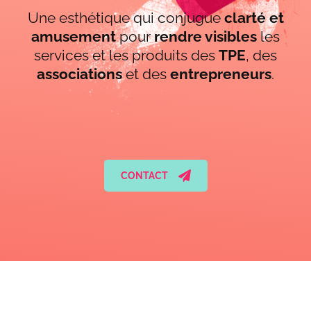
Une esthétique qui conjugue
clarté et
amusement
pour
rendre visibles
les
services et les produits des
TPE
, des
associations
et des
entrepreneurs
.
CONTACT