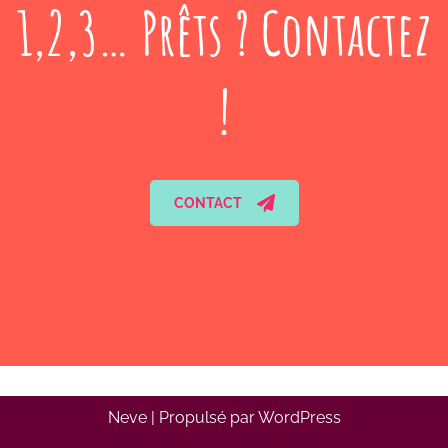
1,2,3… Prêts ? Contactez
!
CONTACT
Neve
| Propulsé par
WordPress